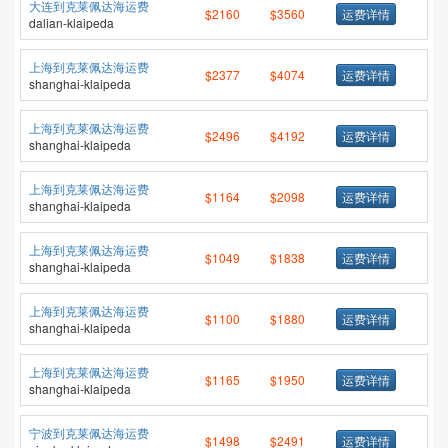
大连到克莱佩达海运费
$2160
$3560
运费详情
dalian-klaipeda
上海到克莱佩达海运费
$2377
$4074
运费详情
shanghai-klaipeda
上海到克莱佩达海运费
$2496
$4192
运费详情
shanghai-klaipeda
上海到克莱佩达海运费
$1164
$2098
运费详情
shanghai-klaipeda
上海到克莱佩达海运费
$1049
$1838
运费详情
shanghai-klaipeda
上海到克莱佩达海运费
$1100
$1880
运费详情
shanghai-klaipeda
上海到克莱佩达海运费
$1165
$1950
运费详情
shanghai-klaipeda
宁波到克莱佩达海运费
$1498
$2491
运费详情