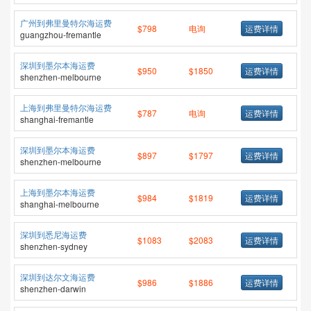
广州到弗里曼特尔海运费
$798
电询
运费详情
guangzhou-fremantle
深圳到墨尔本海运费
$950
$1850
运费详情
shenzhen-melbourne
上海到弗里曼特尔海运费
$787
电询
运费详情
shanghai-fremantle
深圳到墨尔本海运费
$897
$1797
运费详情
shenzhen-melbourne
上海到墨尔本海运费
$984
$1819
运费详情
shanghai-melbourne
深圳到悉尼海运费
$1083
$2083
运费详情
shenzhen-sydney
深圳到达尔文海运费
$986
$1886
运费详情
shenzhen-darwin