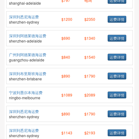
$797
电询
运费详情
shanghai-adelaide
深圳到悉尼海运费
$1200
$2350
运费详情
shenzhen-sydney
深圳到阿德莱德海运费
$690
$1340
运费详情
shenzhen-adelaide
广州到阿德莱德海运费
$840
$1540
运费详情
guangzhou-adelaide
深圳到布里斯班海运费
$890
$1790
运费详情
shenzhen-brisbane
宁波到墨尔本海运费
$1089
$2089
运费详情
ningbo-melbourne
深圳到悉尼海运费
$890
$1790
运费详情
shenzhen-sydney
深圳到悉尼海运费
$1143
$2193
运费详情
shenzhen-sydney