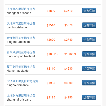
上海到布里斯班海运费
$1820
$3610
运费详情
shanghai-brisbane
天津到布里斯班海运费
$2510
$5070
运费详情
tianjin-brisbane
青岛到阿德莱德海运费
$2620
$2740
运费详情
qingdao-adelaide
青岛到黑德兰港海运费
$100119
$100259
运费详情
qingdao-port hedland
厦门到阿德莱德海运费
$2110
$4230
运费详情
xiamen-adelaide
宁波到弗里曼特尔海运费
$1935
$3900
运费详情
ningbo-fremantle
上海到布里斯班海运费
$2125
$4250
运费详情
shanghai-brisbane