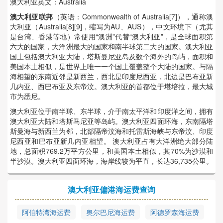
澳大利亚英文：Australia
澳大利亚联邦
（英语：Commonwealth of Australia[7]），通称澳
大利亚（Australia[8][9]，缩写为AU、AUS），中文环境下（尤其
是台湾、香港等地）常使用“澳洲”代替“澳大利亚”，是全球面积第
六大的国家，大洋洲最大的国家和南半球第二大的国家。澳大利亚
国土包括澳大利亚大陆，塔斯曼尼亚岛及数个海外的岛屿，面积和
美国本土相似，是世界上唯一一个国土覆盖整个大陆的国家。与隔
海相望的东南近邻是新西兰，西北是印度尼西亚，北边是巴布亚新
几内亚、西巴布亚及东帝汶。澳大利亚的首都位于堪培拉，最大城
市为悉尼。
澳大利亚位于南半球、东半球，介于南太平洋和印度洋之间，拥有
澳大利亚大陆和塔斯马尼亚等岛屿。澳大利亚四面环海，东南隔塔
斯曼海与新西兰为邻，北部隔帝汶海和托雷斯海峡与东帝汶、印度
尼西亚和巴布亚新几内亚相望。 澳大利亚占有大洋洲绝大部分陆
地，总面积769.2万平方公里，和美国本土相似，其70%为沙漠和
半沙漠。澳大利亚四面环海，海岸线较为平直，长达36,735公里。
澳大利亚偏港海运费查询
阿伯特湾海运费
奥尔巴尼海运费
阿德罗森海运费