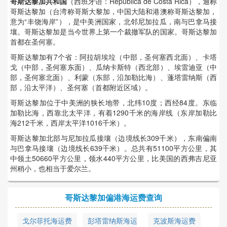
哥斯达黎加共和国
（西班牙语：República de Costa Rica），通称
哥斯达黎加（台湾称哥斯大黎加，中国大陆和港澳称哥斯达黎加，
意为“丰饶海岸”），是中美洲国家，北邻尼加拉瓜，南与巴拿马接
壤。哥斯达黎加是当今世界上第一个裁撤军队的国家。哥斯达黎加
首都在圣何塞。
哥斯达黎加有7个省：阿拉胡埃垃（中部，圣何塞西北面）、卡塔
戈（中部，圣何塞东面）、瓜纳卡斯特（西北部）、埃雷迪亚（中
部，圣何塞北面）、利蒙（东部，沿加勒比海）、蓬塔雷纳斯（西
部，沿太平洋）、圣何塞（首都附近区域）。
哥斯达黎加位于中美洲的狭长地带，北纬10度；西经84度。东临
加勒比海，西靠北太平洋，有着1290千米的海岸线（东岸加勒比
海212千米，西岸太平洋1016千米）。
哥斯达黎加北部与尼加拉瓜接壤（边境线长309千米），东南偏南
与巴拿马接壤（边境线长639千米）。总共有51100平方公里，其
中领土50660平方公里，领水440平方公里，比美国的西弗吉尼亚
州稍小，也相当于爱尔兰。
哥斯达黎加偏港海运费查询
戈尔菲托海运费
彭塔雷纳斯海运
克波斯海运费