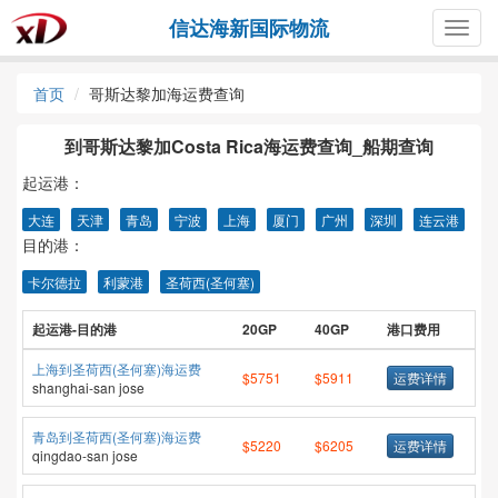
信达海新国际物流
Togg
navig
首页
哥斯达黎加海运费查询
到哥斯达黎加Costa Rica海运费查询_船期查询
起运港：
大连
天津
青岛
宁波
上海
厦门
广州
深圳
连云港
目的港：
卡尔德拉
利蒙港
圣荷西(圣何塞)
起运港-目的港
20GP
40GP
港口费用
上海到圣荷西(圣何塞)海运费
$5751
$5911
运费详情
shanghai-san jose
青岛到圣荷西(圣何塞)海运费
$5220
$6205
运费详情
qingdao-san jose