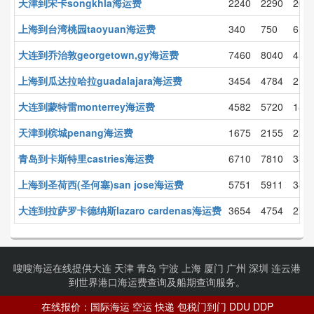
天津到宋卡songkhla海运费
2240
2290
20
上海到台湾桃园taoyuan海运费
340
750
6
大连到乔治敦georgetown,gy海运费
7460
8040
41
上海到瓜达拉哈拉guadalajara海运费
3454
4784
21
大连到蒙特雷monterrey海运费
4582
5720
18
天津到槟城penang海运费
1675
2155
23
青岛到卡斯特里castries海运费
6710
7810
34
上海到圣荷西(圣何塞)san jose海运费
5751
5911
34
大连到拉萨罗卡德纳斯lazaro cardenas海运费
3654
4754
27
嗖嗖海运在线提供
大连
天津
青岛
宁波
上海
厦门
广州
深圳
连云港
到世界港口海运费查询及船期查询服务。
© Copyright 2016-2020 信达海新国际物流. All Rights Reserved.
在线报价：国际海运 空运 快递 包税门到门 DDU DDP