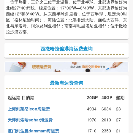
一位于热带，三分之二位于北温带。位于北半球。北部边界恰好为
北纬27°40′纬线。经度位置：17°06′W—8°40′W，东部边界恰好为
西经12°和8°40′W。从东西半球角度看，位于西半球，规定为0时
区（格林尼治时间）。海陆位置：北靠非洲大陆、面临大西洋。东
北与摩洛哥、阿尔及利亚相邻；南部与毛里塔尼亚相邻；位于撒哈
拉沙漠西部。
西撒哈拉偏港海运费查询
最新海运费查询
起运港-目的港
20GP
40GP
船期
上海到莱昂leon海运费
4934
6034
23
天津到索哈sohar海运费
1970
2010
27
厦门到达曼dammam海运费
1710
2350
21