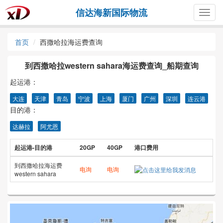
信达海新国际物流
Togg
navig
首页
西撒哈拉海运费查询
到西撒哈拉western sahara海运费查询_船期查询
起运港：
大连
天津
青岛
宁波
上海
厦门
广州
深圳
连云港
目的港：
达赫拉
阿尤恩
起运港-目的港
20GP
40GP
港口费用
到西撒哈拉海运费
电询
电询
western sahara