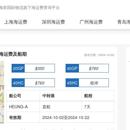
海新国际物流旗下海运费查询平台
上海海运费
深圳海运费
广州海运费
青岛
n海运费及船期
发布日期：2024-10-02
20GP
$350
40GP
$760
40HC
$760
45HC
电询
船公司
中转港
航程
HEUNG-A
直航
7天
有效期
2024-10-02至2024-10-22