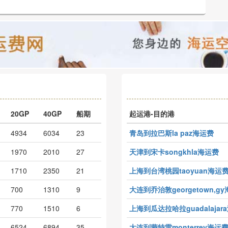
20GP
40GP
船期
起运港-目的港
4934
6034
23
青岛到拉巴斯la paz海运费
1970
2010
27
天津到宋卡songkhla海运费
1710
2350
21
上海到台湾桃园taoyuan海运
700
1310
9
大连到乔治敦georgetown,g
770
1510
6
上海到瓜达拉哈拉guadalajar
6524
6894
35
大连到蒙特雷monterrey海运