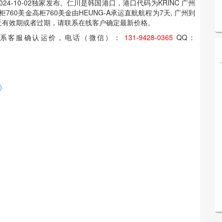
海运于2024-10-02独家发布。仁川是韩国港口，港口代码为KRINC 广州
金大柜760美金高柜760美金由HEUNG-A承运直航航程为7天, 广州到
运费临近有效期或者过期，请联系在线客户确定最新价格。
联系客服确认运价，电话（微信）：
131-9428-0365
QQ：
2）