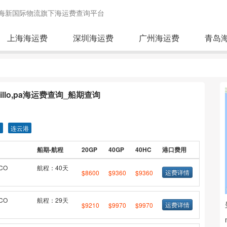
海新国际物流旗下海运费查询平台
上海海运费
深圳海运费
广州海运费
青岛
illo,pa海运费查询_船期查询
圳
连云港
船期-航程
20GP
40GP
40HC
港口费用
CO
航程：40天
运费详情
$8600
$9360
$9360
CO
航程：29天
运费详情
$9210
$9970
$9970