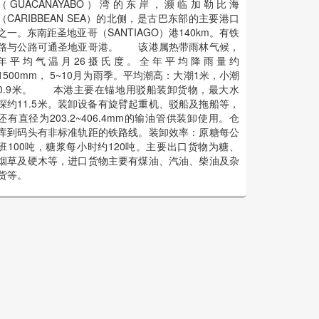
（GUACANAYABO）湾的东岸，濒临加勒比海
（CARIBBEAN SEA）的北侧，是古巴东部的主要港口
之一。东南距圣地亚哥（SANTIAGO）港140km。有铁
路与公路可通圣地亚哥港。 该港属热带雨林气候，
年平均气温月26摄氏度。全年平均降雨量约
1500mm， 5~10月为雨季。平均潮高：大潮1米，小潮
0.9米。 本港主要在锚地用驳船装卸货物，最大水
深约11.5米。装卸设备有旋臂起重机、驳船及拖船等，
还有直径为203.2~406.4mm的输油管供装卸使用。仓
库到码头有非标准轨距的铁路线。装卸效率：原糖每公
班100吨，糖浆每小时约120吨。主要出口货物为糖、
烟草及硬木等，进口货物主要有煤油、汽油、柴油及杂
货等。