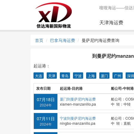
嗖嗖海运——信达
天津海运费
首页
巴拿马海运费
曼萨尼约海运费查询
到曼萨尼约manzan
起运港：
大连
天津
青岛
宁波
上海
厦门
广州
深
发布日期
起运港-目的港
船公司-中转港
07月18日
厦门到曼萨尼约海运费
船公司：COS
xiamen-manzanillo,pa
中 转：中转
2024年
07月11日
宁波到曼萨尼约海运费
船公司：COS
ningbo-manzanillo,pa
中 转：直航
2024年