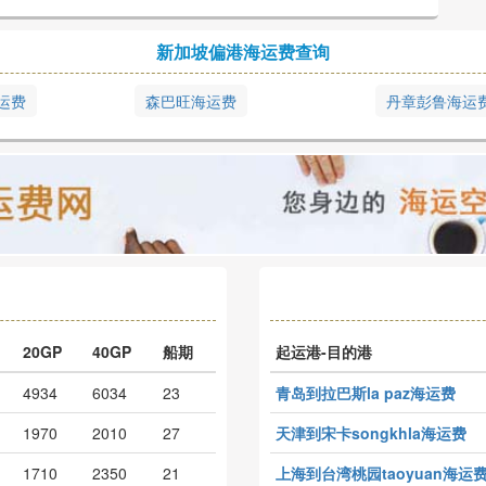
新加坡偏港海运费查询
运费
森巴旺海运费
丹章彭鲁海运
20GP
40GP
船期
起运港-目的港
4934
6034
23
青岛到拉巴斯la paz海运费
1970
2010
27
天津到宋卡songkhla海运费
1710
2350
21
上海到台湾桃园taoyuan海运