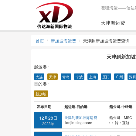
嗖嗖海运——信达
天津海运费
首页
新加坡海运费
天津到新加坡海运费查询
天津到新加坡s
起运港：
大连
天津
青岛
宁波
上海
厦门
广州
深
目的港：
新加坡
发布日期
起运港-目的港
船公司-中转港
12月28日
天津到新加坡海运费
船公司：MSC
tianjin-singapore
中 转：直航
2023年