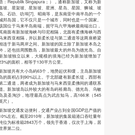
语：Republik Singapura；），通称新加坡，又称为新
嘉坡、星架坡、星加坡、星洲、星岛、星国、狮城、坡
岛、石叻、叻埠[7]、昭南等，是东南亚中南半岛的一个
城邦岛国，它不仅只是一个城市，同时也是一个国家。
该国位于马来半岛南端，扼守马六甲海峡最南端出口，
其南面有新加坡海峡与印尼相隔，北面有柔佛海峡与西
马来西亚相隔，并以新柔长堤与第二通道等这两座桥梁
相连于新马两岸之间。新加坡的国土除了新加坡本岛之
外，还包括周围数岛，新加坡最大的外岛为德光岛。自
新加坡独立以来，大规模的填海已经为新加坡增加了
23%的面积，相等于130平方公里。
新加坡共有大小岛屿63个，地势起伏和缓，主岛新加坡
岛的面积占到90%以上。于北部建有新柔长堤，西部有
第二通道，两者成为新加坡与马来西亚柔佛间的通联系
道。新加坡岛以外较大的有岛屿裕廊岛、德光岛、乌敏
岛及圣淘沙，地理最高点为武吉知马，高166米（545
英尺）。
新加坡交通发达便利，交通产业占到全国GDP总产值的
10%左右。截至2010年，新加坡的集装箱港口吞吐量年
吨位为标准箱2843万个，领先于香港，仅次于上海，居
世界第二位。