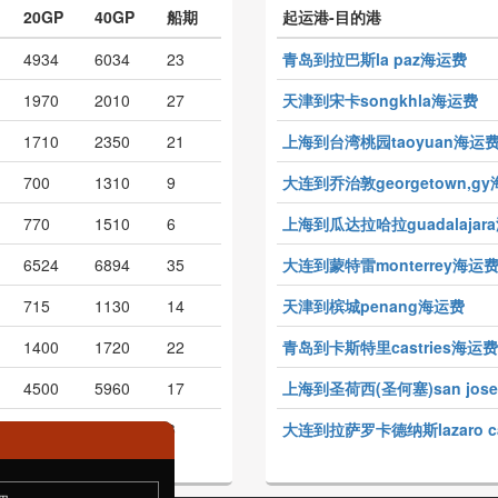
20GP
40GP
船期
起运港-目的港
4934
6034
23
青岛到拉巴斯la paz海运费
1970
2010
27
天津到宋卡songkhla海运费
1710
2350
21
上海到台湾桃园taoyuan海运
700
1310
9
大连到乔治敦georgetown,g
770
1510
6
上海到瓜达拉哈拉guadalajar
6524
6894
35
大连到蒙特雷monterrey海运
715
1130
14
天津到槟城penang海运费
1400
1720
22
青岛到卡斯特里castries海运费
4500
5960
17
上海到圣荷西(圣何塞)san jos
540
1150
6
大连到拉萨罗卡德纳斯lazaro c