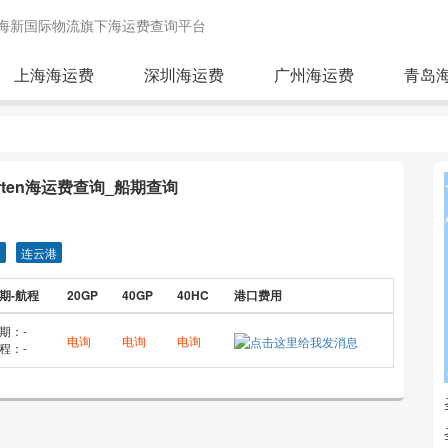
海新国际物流旗下海运费查询平台
上海海运费
深圳海运费
广州海运费
青岛
arten海运费查询_船期查询
圳
连云港
期-航程
20GP
40GP
40HC
港口费用
期：-
电询
电询
电询
程：-