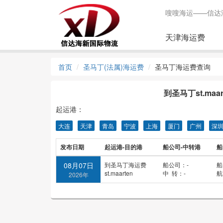
嗖嗖海运——信达
天津海运费
首页
圣马丁(法属)海运费
圣马丁海运费查询
到圣马丁st.ma
起运港：
大连
天津
青岛
宁波
上海
厦门
广州
深
发布日期
起运港-目的港
船公司-中转港
船
08月07日
到圣马丁海运费
船公司：-
船
st.maarten
中 转：-
航
2026年