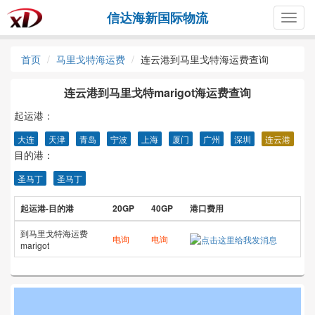
信达海新国际物流
Togg
navig
首页
马里戈特海运费
连云港到马里戈特海运费查询
连云港到马里戈特marigot海运费查询
起运港：
大连
天津
青岛
宁波
上海
厦门
广州
深圳
连云港
目的港：
圣马丁
圣马丁
起运港-目的港
20GP
40GP
港口费用
到马里戈特海运费
电询
电询
marigot