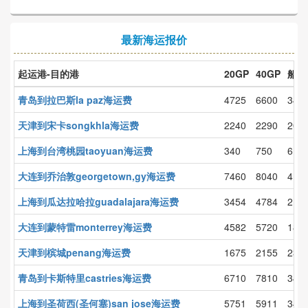
最新海运报价
起运港-目的港
20GP
40GP
船期
青岛到拉巴斯la paz海运费
4725
6600
34
天津到宋卡songkhla海运费
2240
2290
20
上海到台湾桃园taoyuan海运费
340
750
6
大连到乔治敦georgetown,gy海运费
7460
8040
41
上海到瓜达拉哈拉guadalajara海运费
3454
4784
21
大连到蒙特雷monterrey海运费
4582
5720
18
天津到槟城penang海运费
1675
2155
23
青岛到卡斯特里castries海运费
6710
7810
34
上海到圣荷西(圣何塞)san jose海运费
5751
5911
34